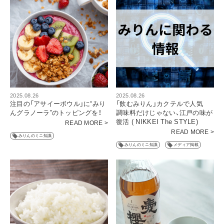
2025.08.26
2025.08.26
注目の「アサイーボウル」に“みり
「飲むみりん」カクテルで人気
んグラノーラ”のトッピングを！
調味料だけじゃない、江戸の味が
復活 ( NIKKEI The STYLE)
READ MORE >
READ MORE >
みりんのミニ知識
みりんのミニ知識
メディア掲載