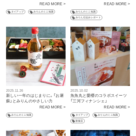
READ MORE >
READ MORE >
タイアップ
みりんのミニ知識
みりんのミニ知識
みりん仕込みレポート
2025.11.26
2025.10.02
新しい一年のはじまりに。「お屠
魚魚丸と愛櫻のコラボスイーツ
蘇」とみりんのやさしい力
「三河フィナンシェ」
READ MORE >
READ MORE >
みりんのミニ知識
タイアップ
みりんのミニ知識
飲食店