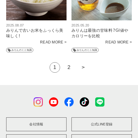
2025.08.07
2025.05.20
みりんで古いお米をふっくら美
みりんは最強の甘味料？GI値や
味しく！
カロリーを比較
READ MORE >
READ MORE >
みりんのミニ知識
みりんのミニ知識
1
2
>
会社情報
公式LINE登録