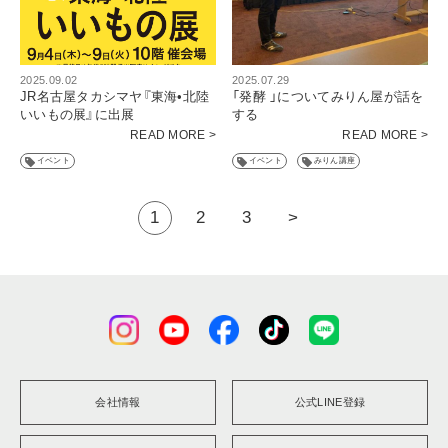
2025.09.02
2025.07.29
JR名古屋タカシマヤ『東海•北陸
「発酵 」についてみりん屋が話を
いいもの展』に出展
する
READ MORE >
READ MORE >
イベント
イベント
みりん講座
1
2
3
>
会社情報
公式LINE登録