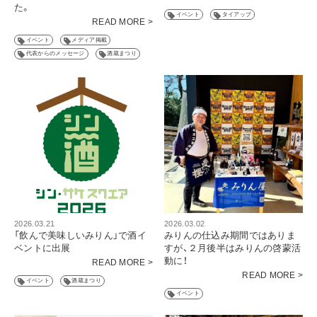
た。
イベント
タイアップ
READ MORE >
イベント
メディア掲載
代表からのメッセージ
酒蔵まつり
2026.03.21
2026.03.02
「飲んで美味しいみりん」で酒イ
みりんの仕込み期間ではありま
ベントに出展
すが、２月後半はみりんの啓蒙活
動に！
READ MORE >
READ MORE >
イベント
酒蔵まつり
イベント