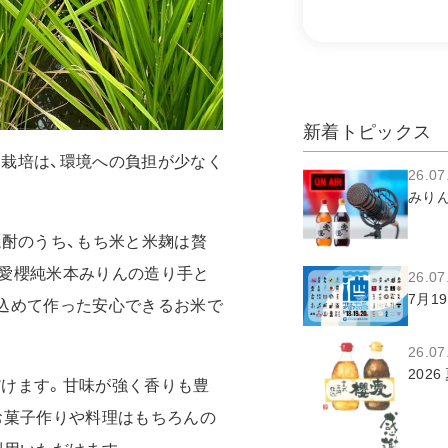
新着トピックス
栽培は、環境への負担が少なく
26.07
みり
焼酎のうち、もち米と米麹は贅
愛櫻純米本みりんの造り手と
26.07
7月19
込めて作った安心できるお米で
26.07
202
けます。甘味が強く香りも豊
お菓子作りや料理はもちろんの