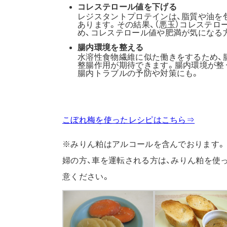
コレステロール値を下げる
レジスタントプロテインは、脂質や油を
あります。その結果、（悪玉）コレステロ
め、コレステロール値や肥満が気になる
腸内環境を整える
水溶性食物繊維に似た働きをするため、
整腸作用が期待できます。腸内環境が整
腸内トラブルの予防や対策にも。
こぼれ梅を使ったレシピはこちら⇒
※みりん粕はアルコールを含んでおります。
婦の方、車を運転される方は、みりん粕を使
意ください。